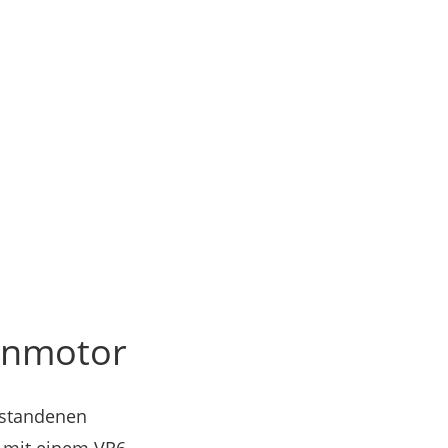
henmotor
rstandenen