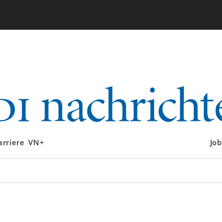
arriere
VN+
Job