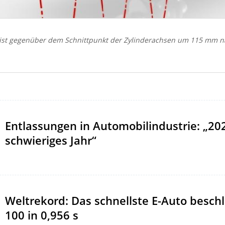
e ist gegenüber dem Schnittpunkt der Zylinderachsen um 115 mm na
Entlassungen in Automobilindustrie: „20
schwieriges Jahr“
Weltrekord: Das schnellste E-Auto beschl
100 in 0,956 s