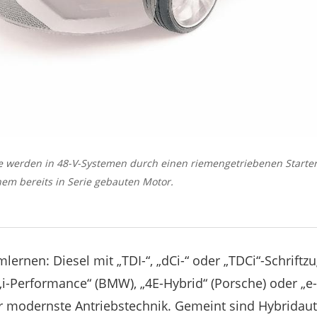
 werden in 48-V-Systemen durch einen riemengetriebenen Starterg
nem bereits in Serie gebauten Motor.
ernen: Diesel mit „TDI-“, „dCi-“ oder „TDCi“-Schrift
 „i-Performance“ (BMW), „4E-Hybrid“ (Porsche) oder „e
r modernste Antriebstechnik. Gemeint sind Hybridauto