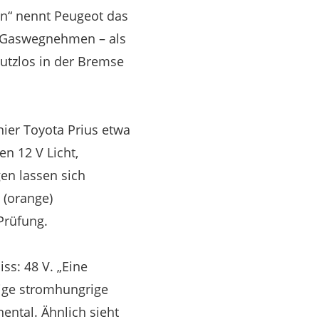
in“ nennt Peugeot das
m Gaswegnehmen – als
nutzlos in der Bremse
ier Toyota Prius etwa
en 12 V Licht,
gen lassen sich
 (orange)
Prüfung.
s: 48 V. „Eine
tige stromhungrige
ental. Ähnlich sieht