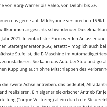
e von Borg-Warner bis Valeo, von Delphi bis ZF.
hmen das gerne auf. Mildhybride versprechen 15 % b
 willkommen angesichts schwindender Dieselmarktan
 Jahr 2021. In einfachster Form werden Anlasser und
en Startergenerator (RSG) ersetzt – möglich auch bei 
ächste Stufe ist, die E-Maschine im Automatikgetrieb
 installieren. Sie kann das Auto bei Stop-and-go a
ichen Kupplung auch ohne Mitschleppen des Verbrenn
die zweite Achse antreiben, das bedeutet, Allradantri
nd realisieren. Ein eigener elektrischer Antrieb für j
ilung (Torque Vectoring) allein durch die Steuerelekt