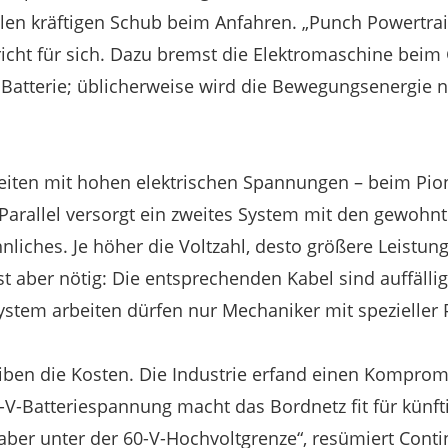
len kräftigen Schub beim Anfahren. „Punch Powertra
icht für sich. Dazu bremst die Elektromaschine bei
e Batterie; üblicherweise wird die Bewegungsenergie 
eiten mit hohen elektrischen Spannungen – beim Pion
 Parallel versorgt ein zweites System mit den gewohnt
nliches. Je höher die Voltzahl, desto größere Leistun
st aber nötig: Die entsprechenden Kabel sind auffällig
stem arbeiten dürfen nur Mechaniker mit spezieller 
en die Kosten. Die Industrie erfand einen Kompromis
-V-Batteriespannung macht das Bordnetz fit für künf
ber unter der 60-V-Hochvoltgrenze“, resümiert Contin