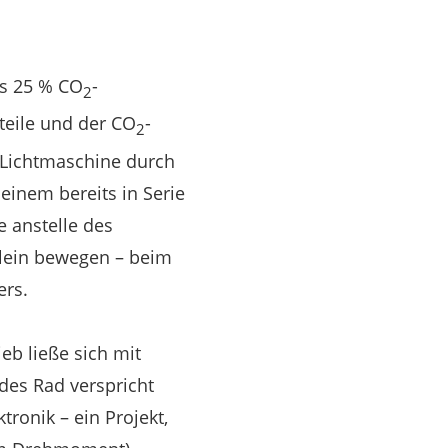
is 25 % CO
-
2
teile und der CO
-
2
 Lichtmaschine durch
einem bereits in Serie
e anstelle des
llein bewegen – beim
ers.
eb ließe sich mit
edes Rad verspricht
ronik – ein Projekt,