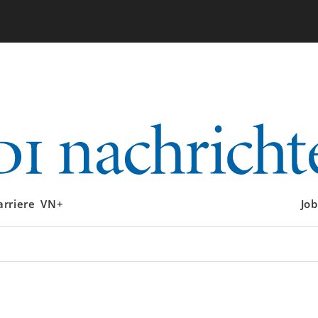
arriere
VN+
Job