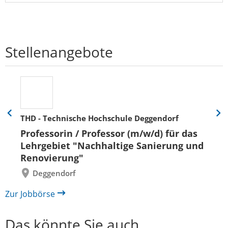
Stellenangebote
THD - Technische Hochschule Deggendorf
Eine
Eine
Folie
Folie
Professorin / Professor (m/w/d) für das
zurück
vor
Lehrgebiet "Nachhaltige Sanierung und
Renovierung"
Deggendorf
Zur Jobbörse
Das könnte Sie auch