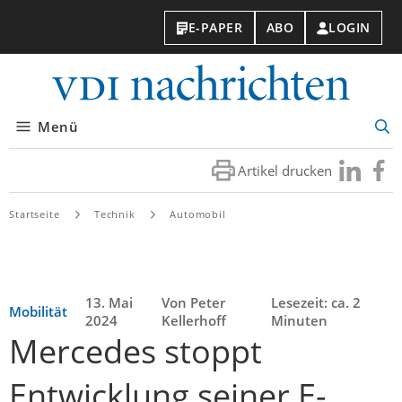
E-PAPER
ABO
LOGIN
VDI-
Nachri
Menü
Suc
öff
Artikel drucken
Besuchen
Besuc
Sie
Sie
uns
uns
Startseite
Technik
Automobil
bei
bei
LinkedIn
Faceb
13. Mai
Von Peter
Lesezeit: ca. 2
Mobilität
2024
Kellerhoff
Minuten
Mercedes stoppt
Entwicklung seiner E-