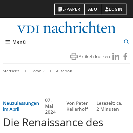
E-PAPER
ABO
LOGIN
VDI-
Nachri
Menü
Suc
öff
Artikel drucken
Besuchen
Besuc
Sie
Sie
uns
uns
Startseite
Technik
Automobil
bei
bei
LinkedIn
Faceb
07.
Neuzulassungen
Von Peter
Lesezeit: ca.
Mai
im April
Kellerhoff
2 Minuten
2024
Die Renaissance des