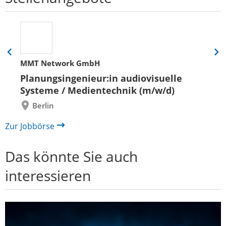
Eine
Eine
MMT Network GmbH
Folie
Folie
zurück
vor
Planungsingenieur:in audiovisuelle
Systeme / Medientechnik (m/w/d)
Berlin
Zur Jobbörse
Das könnte Sie auch
interessieren