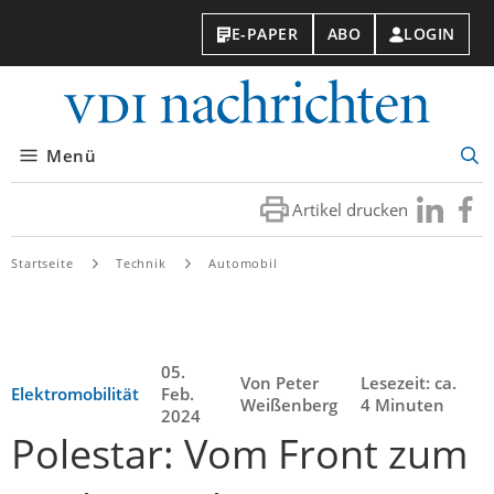
E-PAPER
ABO
LOGIN
VDI-
Nachri
Menü
Suc
öff
Artikel drucken
Besuchen
Besuc
Sie
Sie
uns
uns
Startseite
Technik
Automobil
bei
bei
LinkedIn
Faceb
05.
Von Peter
Lesezeit: ca.
Elektromobilität
Feb.
Weißenberg
4 Minuten
2024
Polestar: Vom Front zum