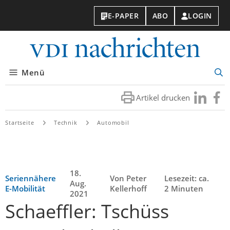
E-PAPER
ABO
LOGIN
VDI-
Nachri
Menü
Suc
öff
Artikel drucken
Besuchen
Besuc
Sie
Sie
uns
uns
Startseite
Technik
Automobil
bei
bei
LinkedIn
Faceb
18.
Seriennähere
Von Peter
Lesezeit: ca.
Aug.
E-Mobilität
Kellerhoff
2 Minuten
2021
Schaeffler: Tschüss