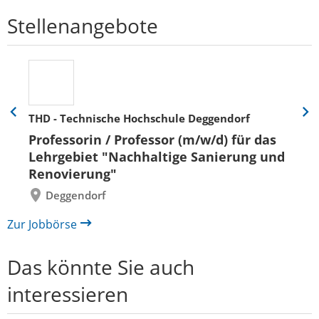
Stellenangebote
THD - Technische Hochschule Deggendorf
Eine
Eine
Folie
Folie
Professorin / Professor (m/w/d) für das
zurück
vor
Lehrgebiet "Nachhaltige Sanierung und
Renovierung"
Deggendorf
Zur Jobbörse
Das könnte Sie auch
interessieren