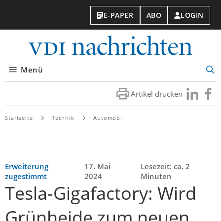
E-PAPER
ABO
LOGIN
VDI-
Nachri
Menü
Suc
öff
Artikel drucken
Besuchen
Besuc
Sie
Sie
uns
uns
Startseite
Technik
Automobil
bei
bei
LinkedIn
Faceb
Erweiterung
17. Mai
Lesezeit: ca. 2
zugestimmt
2024
Minuten
Tesla-Gigafactory: Wird
Grünheide zum neuen