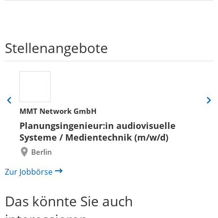
Stellenangebote
Eine
Eine
MMT Network GmbH
Folie
Folie
zurück
vor
Planungsingenieur:in audiovisuelle
Systeme / Medientechnik (m/w/d)
Berlin
Zur Jobbörse
Das könnte Sie auch