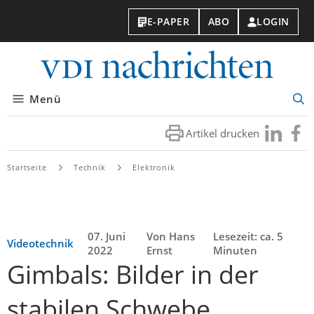
E-PAPER
ABO
LOGIN
VDI-
Nachri
Menü
Suc
öff
Artikel drucken
Besuchen
Besuc
Sie
Sie
uns
uns
Startseite
Technik
Elektronik
bei
bei
LinkedIn
Faceb
07. Juni
Von Hans
Lesezeit: ca. 5
Videotechnik
2022
Ernst
Minuten
Gimbals: Bilder in der
stabilen Schwebe