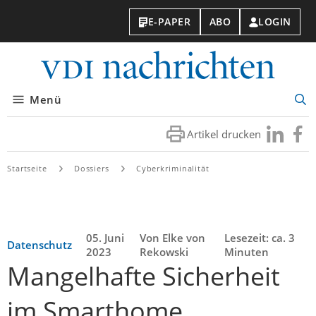
E-PAPER
ABO
LOGIN
VDI-
Nachri
Menü
Suc
öff
Artikel drucken
Besuchen
Besuc
Sie
Sie
uns
uns
Startseite
Dossiers
Cyberkriminalität
bei
bei
LinkedIn
Faceb
05. Juni
Von Elke von
Lesezeit: ca. 3
Datenschutz
2023
Rekowski
Minuten
Mangelhafte Sicherheit
im Smarthome