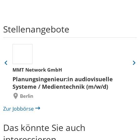
Stellenangebote
Eine
Eine
MMT Network GmbH
Folie
Folie
zurück
vor
Planungsingenieur:in audiovisuelle
Systeme / Medientechnik (m/w/d)
Berlin
Zur Jobbörse
Das könnte Sie auch
interessieren