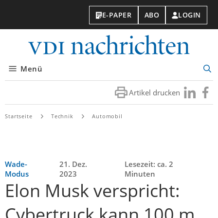
E-PAPER
ABO
LOGIN
VDI-
Nachri
Menü
Suc
öff
Artikel drucken
Besuchen
Besuc
Sie
Sie
uns
uns
Startseite
Technik
Automobil
bei
bei
LinkedIn
Faceb
Wade-
21. Dez.
Lesezeit: ca. 2
Modus
2023
Minuten
Elon Musk verspricht:
Cybertruck kann 100 m