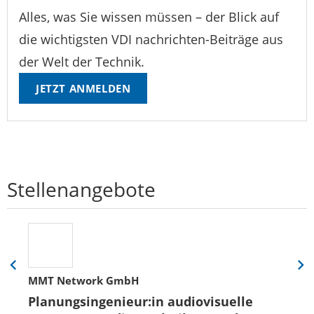
Alles, was Sie wissen müssen – der Blick auf
die wichtigsten VDI nachrichten-Beiträge aus
der Welt der Technik.
JETZT ANMELDEN
Stellenangebote
Eine
Eine
MMT Network GmbH
Folie
Folie
zurück
vor
Planungsingenieur:in audiovisuelle