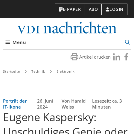
E-PAPER
ABO
LOGIN
VDI-
Nachri
Menü
Suc
öff
Artikel drucken
Besuchen
Besuc
Sie
Sie
uns
uns
Startseite
Technik
Elektronik
bei
bei
LinkedIn
Faceb
Porträt der
26. Juni
Von Harald
Lesezeit: ca. 3
IT-Ikone
2024
Weiss
Minuten
Eugene Kaspersky:
Unschuldiges Genie oder