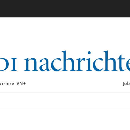
arriere
VN+
Job