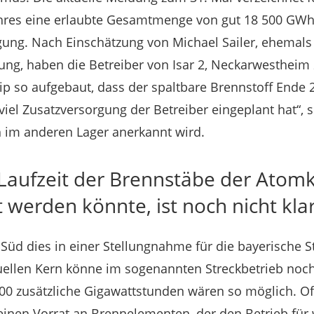
hres eine erlaubte Gesamtmenge von gut 18 500 GWh.
ung. Nach Einschätzung von Michael Sailer, ehemals
rung, haben die Betreiber von Isar 2, Neckarwestheim
ip so aufgebaut, dass der spaltbare Brennstoff Ende
e viel Zusatzversorgung der Betreiber eingeplant hat“, 
 im anderen Lager anerkannt wird.
 Laufzeit der Brennstäbe der Atom
 werden könnte, ist noch nicht kla
V Süd dies in einer Stellungnahme für die bayerische 
tuellen Kern könne im sogenannten Streckbetrieb noch
00 zusätzliche Gigawattstunden wären so möglich. Of
inen Vorrat an Brennelementen, der den Betrieb für 