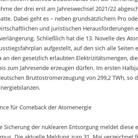
ahme der drei erst am Jahreswechsel 2021/22 abgesc
ebatte. Dabei geht es – neben grundsätzlichem Pro ode
irtschaftlichen und juristischen Herausforderungen ei
erlängerung. Schließlich hat die 13. Novelle des Ato
sstiegsfahrplan aufgestellt, auf den sich alle Seiten 
 an den gesetzlich erlaubten Elektrizitätsmengen, die
is zum Jahresende erzeugen dürfen. Im ersten Halbj
 deutschen Bruttostromerzeugung von 299,2 TWh, so d
nergiebilanzen.
hance für Comeback der Atomenergie
 Sicherung der nuklearen Entsorgung meldet diese ex
us. Die aktuelle Meldung zum 31. Mai verzeichnet fü