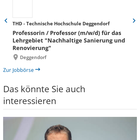
THD - Technische Hochschule Deggendorf
Eine
Eine
Folie
Folie
Professorin / Professor (m/w/d) für das
zurück
vor
Lehrgebiet "Nachhaltige Sanierung und
Renovierung"
Deggendorf
Zur Jobbörse
Das könnte Sie auch
interessieren