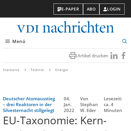
E-PAPER
ABO
LOGIN
VDI-
Nachri
Menü
Suc
öff
Artikel drucken
Besuchen
Besuc
Sie
Sie
uns
uns
Startseite
Technik
Energie
bei
bei
LinkedIn
Faceb
Deutscher Atomausstieg
04.
Von
Lesezeit:
– drei Reaktoren in der
Jan.
Stephan
ca. 4
Silvesternacht stillgelegt
2022
W. Eder
Minuten
EU-Taxonomie: Kern-