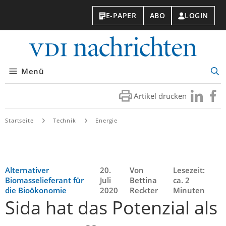
E-PAPER
ABO
LOGIN
VDI-
Nachri
Menü
Suc
öff
Artikel drucken
Besuchen
Besuc
Sie
Sie
uns
uns
Startseite
Technik
Energie
bei
bei
LinkedIn
Faceb
Alternativer
20.
Von
Lesezeit:
Biomasselieferant für
Juli
Bettina
ca. 2
die Bioökonomie
2020
Reckter
Minuten
Sida hat das Potenzial als