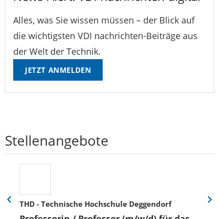
Alles, was Sie wissen müssen – der Blick auf
die wichtigsten VDI nachrichten-Beiträge aus
der Welt der Technik.
JETZT ANMELDEN
Stellenangebote
THD - Technische Hochschule Deggendorf
Eine
Eine
Folie
Folie
Professorin / Professor (m/w/d) für das