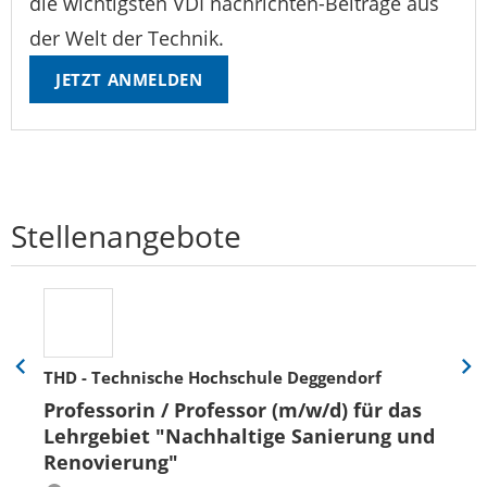
die wichtigsten VDI nachrichten-Beiträge aus
der Welt der Technik.
JETZT ANMELDEN
Stellenangebote
THD - Technische Hochschule Deggendorf
Eine
Eine
Folie
Folie
Professorin / Professor (m/w/d) für das
zurück
vor
Lehrgebiet "Nachhaltige Sanierung und
Renovierung"