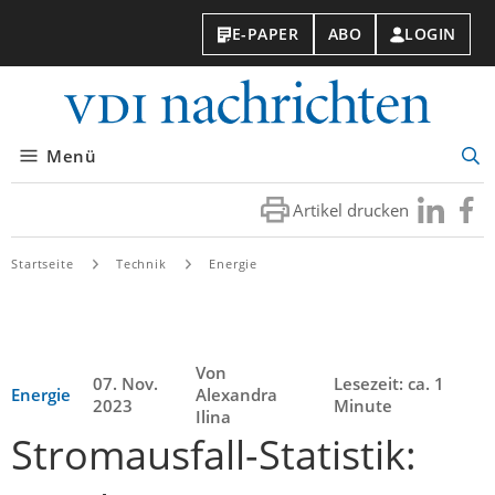
E-PAPER
ABO
LOGIN
VDI-
Nachri
Menü
Suc
öff
Artikel drucken
Besuchen
Besuc
Sie
Sie
uns
uns
Startseite
Technik
Energie
bei
bei
LinkedIn
Faceb
Von
07. Nov.
Lesezeit: ca. 1
Energie
Alexandra
2023
Minute
Ilina
Stromausfall-Statistik: