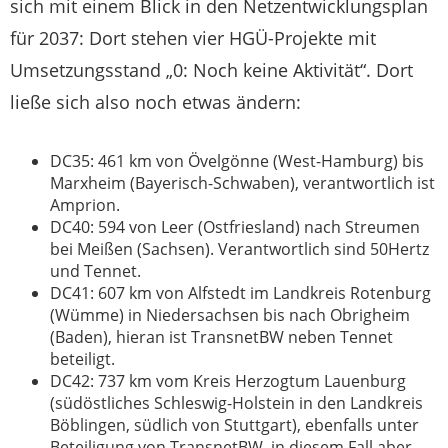
sich mit einem Blick in den Netzentwicklungsplan
für 2037: Dort stehen vier HGÜ-Projekte mit
Umsetzungsstand „0: Noch keine Aktivität“. Dort
ließe sich also noch etwas ändern:
DC35: 461 km von Övelgönne (West-Hamburg) bis
Marxheim (Bayerisch-Schwaben), verantwortlich ist
Amprion.
DC40: 594 von Leer (Ostfriesland) nach Streumen
bei Meißen (Sachsen). Verantwortlich sind 50Hertz
und Tennet.
DC41: 607 km von Alfstedt im Landkreis Rotenburg
(Wümme) in Niedersachsen bis nach Obrigheim
(Baden), hieran ist TransnetBW neben Tennet
beteiligt.
DC42: 737 km vom Kreis Herzogtum Lauenburg
(südöstliches Schleswig-Holstein in den Landkreis
Böblingen, südlich von Stuttgart), ebenfalls unter
Beteiligung von TransnetBW, in diesem Fall aber