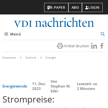
E-PAPER
ABO
LOGIN
VDI-
Nachri
Menü
Suc
öff
Artikel drucken
Besuchen
Besuc
Sie
Sie
uns
uns
Startseite
Technik
Energie
bei
bei
LinkedIn
Faceb
Von
11. Dez.
Lesezeit: ca.
Energiewende
Stephan W.
2023
2 Minuten
Eder
Strompreise: