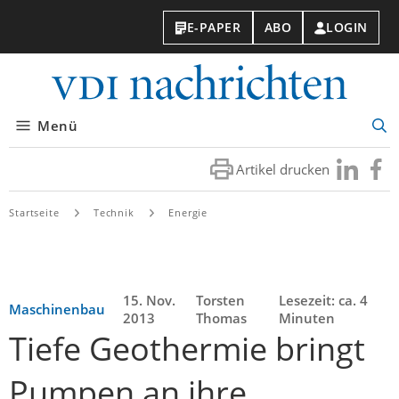
E-PAPER
ABO
LOGIN
VDI-
Nachri
Menü
Suc
öff
Artikel drucken
Besuchen
Besuc
Sie
Sie
uns
uns
Startseite
Technik
Energie
bei
bei
LinkedIn
Faceb
15. Nov.
Torsten
Lesezeit: ca. 4
Maschinenbau
2013
Thomas
Minuten
Tiefe Geothermie bringt
Pumpen an ihre