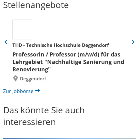
Stellenangebote
THD - Technische Hochschule Deggendorf
Eine
Eine
Folie
Folie
Professorin / Professor (m/w/d) für das
zurück
vor
Lehrgebiet "Nachhaltige Sanierung und
Renovierung"
Deggendorf
Zur Jobbörse
Das könnte Sie auch
interessieren