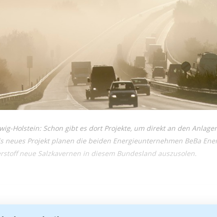
ig-Holstein: Schon gibt es dort Projekte, um direkt an den Anlagen
ls neues Projekt planen die beiden Energieunternehmen BeBa Ener
rstoff neue Salzkavernen in diesem Bundesland auszusolen.