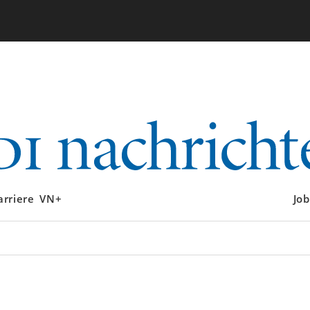
arriere
VN+
Job