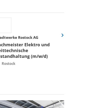
adtwerke Rostock AG
Stadtwerke Rost
Eine
Folie
achmeister Elektro und
Fachmeister E
vor
eittechnische
Leittechnisch
nstandhaltung (m/w/d)
Instandhaltun
Rostock
Rostock