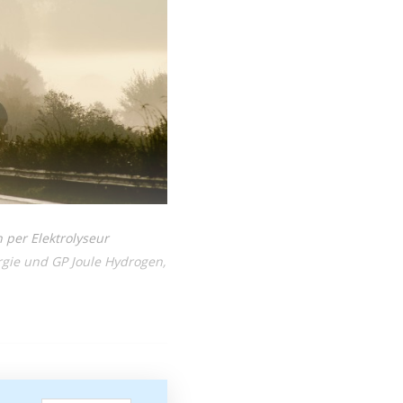
 per Elektrolyseur
gie und GP Joule Hydrogen,