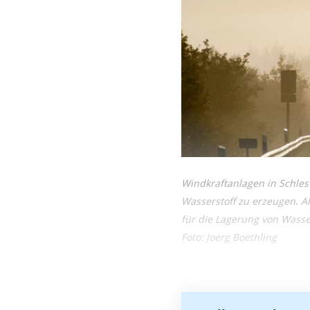
Windkraftanlagen in Schlesw
Wasserstoff zu erzeugen. A
für die Lagerung von Wasse
Foto: Joerg Boethling