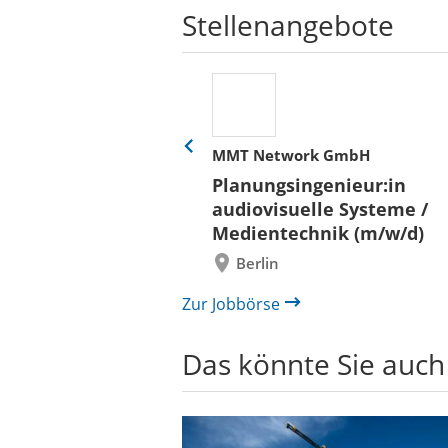
Stellenangebote
her
MMT Network GmbH
Eine
Folie
ür
Planungsingenieur:in
zurück
 und Bauen (BLB)
audiovisuelle Systeme /
/in (w/m/d)
Medientechnik (m/w/d)
/ Außenanlagen
Berlin
il /
bau
Zur Jobbörse
Das könnte Sie auch