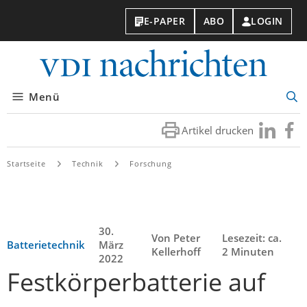
E-PAPER
ABO
LOGIN
VDI-
Nachri
Menü
Suc
öff
Artikel drucken
Besuchen
Besuc
Sie
Sie
uns
uns
Startseite
Technik
Forschung
bei
bei
LinkedIn
Faceb
30.
Von Peter
Lesezeit: ca.
Batterietechnik
März
Kellerhoff
2 Minuten
2022
Festkörperbatterie auf