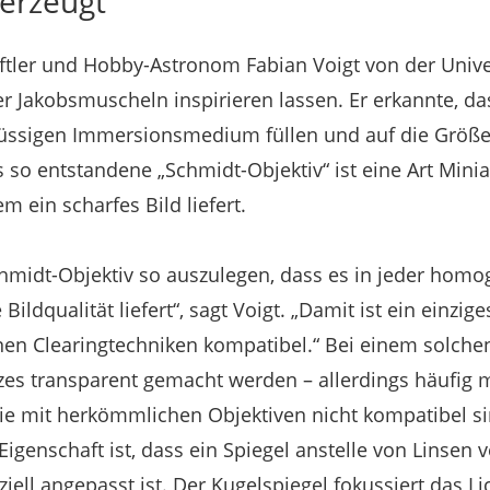
 erzeugt
ler und Hobby-Astronom Fabian Voigt von der Univers
 Jakobsmuscheln inspirieren lassen. Er erkannte, d
lüssigen Immersionsmedium füllen und auf die Größe
so entstandene „Schmidt-Objektiv“ ist eine Art Minia
m ein scharfes Bild liefert.
Schmidt-Objektiv so auszulegen, dass es in jeder homo
 Bildqualität liefert“, sagt Voigt. „Damit ist ein einzi
nen Clearingtechniken kompatibel.“ Bei einem solche
es transparent gemacht werden – allerdings häufig m
e mit herkömmlichen Objektiven nicht kompatibel si
igenschaft ist, dass ein Spiegel anstelle von Linsen
ziell angepasst ist. Der Kugelspiegel fokussiert das L