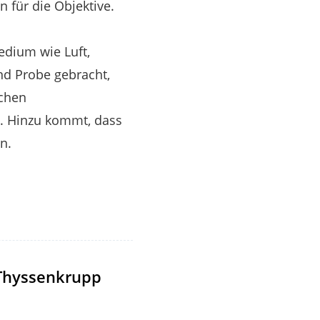
 für die Objektive.
edium wie Luft,
nd Probe gebracht,
ichen
. Hinzu kommt, dass
n.
 Thyssenkrupp