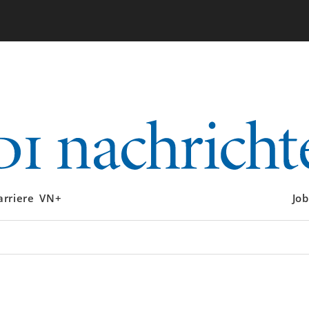
arriere
VN+
Job