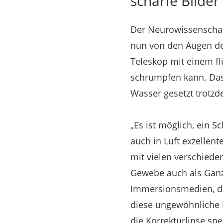
scharfe Bilder
Der Neurowissenschaft
nun von den Augen der
Teleskop mit einem f
schrumpfen kann. Das 
Wasser gesetzt trotzde
„Es ist möglich, ein 
auch in Luft exzellente
mit vielen verschiede
Gewebe auch als Ganz
Immersionsmedien, di
diese ungewöhnliche E
die Korrekturlinse spe