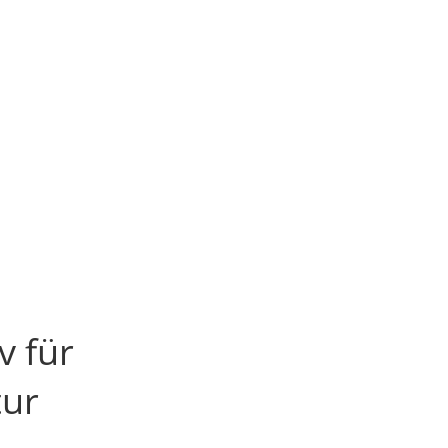
v für
tur