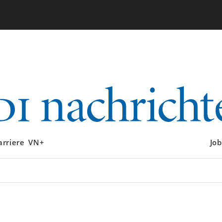
arriere
VN+
Job