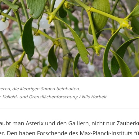
ren, die klebrigen Samen beinhalten.
ür Kolloid- und Grenzflächenforschung / Nils Horbelt
glaubt man Asterix und den Galliern, nicht nur Zauberk
er. Den haben Forschende des Max-Planck-Instituts fü