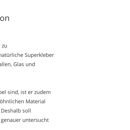
von
 zu
atürliche Superkleber
llen, Glas und
el sind, ist er zudem
öhnlichen Material
 Deshalb soll
l genauer untersucht