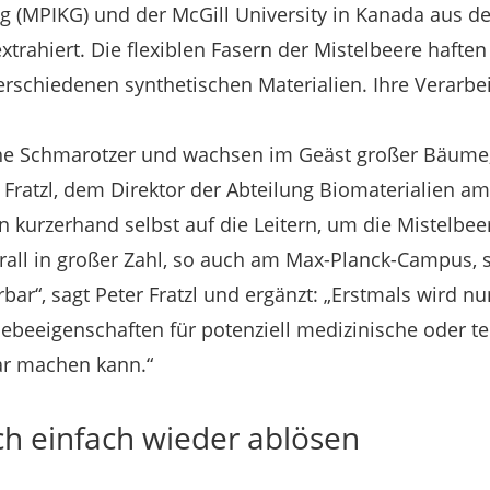
 (MPIKG) und der McGill University in Kanada aus d
xtrahiert. Die flexiblen Fasern der Mistelbeere haft
erschiedenen synthetischen Materialien. Ihre Verarbei
iche Schmarotzer und wachsen im Geäst großer Bäume
 Fratzl, dem Direktor der Abteilung Biomaterialien a
n kurzerhand selbst auf die Leitern, um die Mistelbee
all in großer Zahl, so auch am Max-Planck-Campus, s
ar“, sagt Peter Fratzl und ergänzt: „Erstmals wird n
ebeeigenschaften für potenziell medizinische oder t
r machen kann.“
ich einfach wieder ablösen