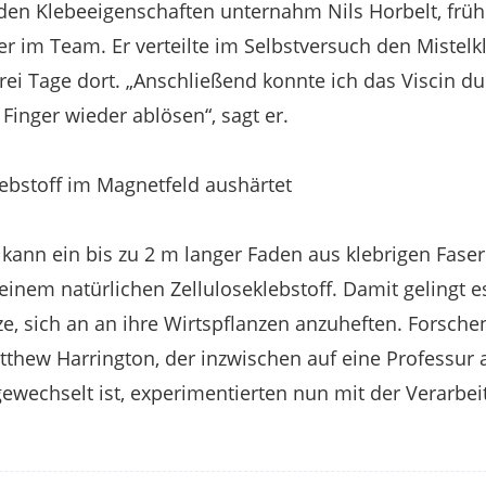
den Klebeeigenschaften unternahm Nils Horbelt, frü
er im Team. Er verteilte im Selbstversuch den Mistel
drei Tage dort. „Anschließend konnte ich das Viscin d
Finger wieder ablösen“, sagt er.
lebstoff im Magnetfeld aushärtet
 kann ein bis zu 2 m langer Faden aus klebrigen Fas
, einem natürlichen Zelluloseklebstoff. Damit gelingt
ze, sich an an ihre Wirtspflanzen anzuheften. Forsch
thew Harrington, der inzwischen auf eine Professur 
gewechselt ist, experimentierten nun mit der Verarbei