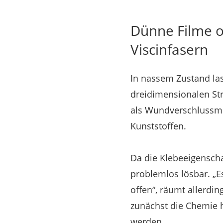
Dünne Filme o
Viscinfasern
In nassem Zustand la
dreidimensionalen St
als Wundverschlussmi
Kunststoffen.
Da die Klebeeigenscha
problemlos lösbar. „E
offen“, räumt allerdin
zunächst die Chemie h
werden.