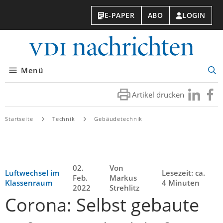
E-PAPER
ABO
LOGIN
VDI-
Nachri
Menü
Suc
öff
Artikel drucken
Besuchen
Besuc
Sie
Sie
uns
uns
Startseite
Technik
Gebäudetechnik
bei
bei
LinkedIn
Faceb
02.
Von
Luftwechsel im
Lesezeit: ca.
Feb.
Markus
Klassenraum
4 Minuten
2022
Strehlitz
Corona: Selbst gebaute