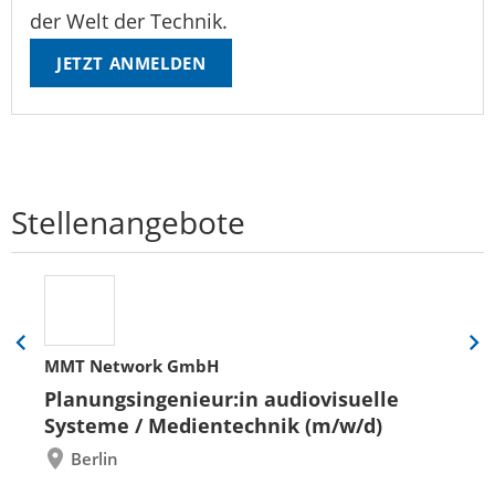
der Welt der Technik.
JETZT ANMELDEN
Stellenangebote
Eine
Eine
MMT Network GmbH
Folie
Folie
zurück
vor
Planungsingenieur:in audiovisuelle
Systeme / Medientechnik (m/w/d)
Berlin