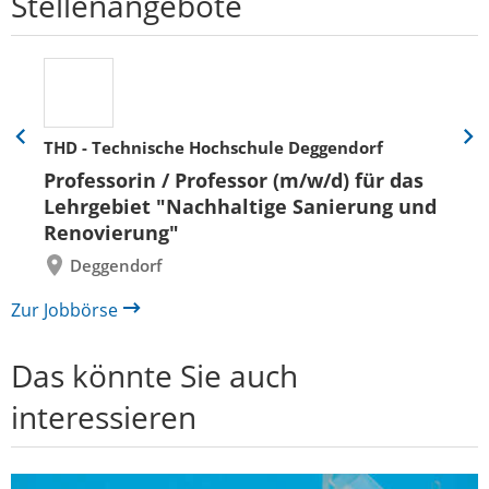
Stellenangebote
THD - Technische Hochschule Deggendorf
Eine
Eine
Folie
Folie
Professorin / Professor (m/w/d) für das
zurück
vor
Lehrgebiet "Nachhaltige Sanierung und
Renovierung"
Deggendorf
Zur Jobbörse
Das könnte Sie auch
interessieren