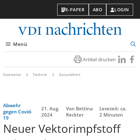
E-PAPER
ABO
LOGIN
VDI-
Nachri
Menü
Suc
öff
Artikel drucken
Besuchen
Besuc
Sie
Sie
uns
uns
Startseite
Technik
Gesundheit
bei
bei
LinkedIn
Faceb
Abwehr
21. Aug.
Von Bettina
Lesezeit: ca.
gegen Covid-
2024
Reckter
2 Minuten
19
Neuer Vektorimpfstoff