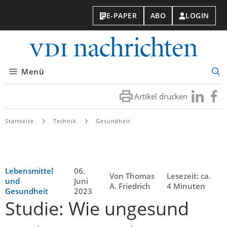
E-PAPER
ABO
LOGIN
VDI-
Nachri
Menü
Suc
öff
Artikel drucken
Besuchen
Besuc
Sie
Sie
uns
uns
Startseite
Technik
Gesundheit
bei
bei
LinkedIn
Faceb
Lebensmittel
06.
Von Thomas
Lesezeit: ca.
und
Juni
A. Friedrich
4 Minuten
Gesundheit
2023
Studie: Wie ungesund