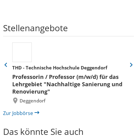
Stellenangebote
THD - Technische Hochschule Deggendorf
Eine
Eine
Folie
Folie
Professorin / Professor (m/w/d) für das
zurück
vor
Lehrgebiet "Nachhaltige Sanierung und
Renovierung"
Deggendorf
Zur Jobbörse
Das könnte Sie auch