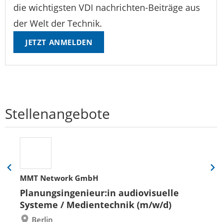
die wichtigsten VDI nachrichten-Beiträge aus
der Welt der Technik.
JETZT ANMELDEN
Stellenangebote
Eine
Eine
MMT Network GmbH
Folie
Folie
zurück
vor
Planungsingenieur:in audiovisuelle
Systeme / Medientechnik (m/w/d)
Berlin