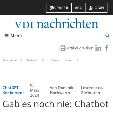
E-PAPER
ABO
LOGIN
VDI-
Nachri
Menü
Suc
öff
Artikel drucken
Besuchen
Besuc
Sie
Sie
uns
uns
Startseite
Technik
Informationstechnik
bei
bei
LinkedIn
Faceb
05.
ChatGPT-
Von Dominik
Lesezeit: ca.
März
Konkurrent
Hochwarth
2 Minuten
2024
Gab es noch nie: Chatbot