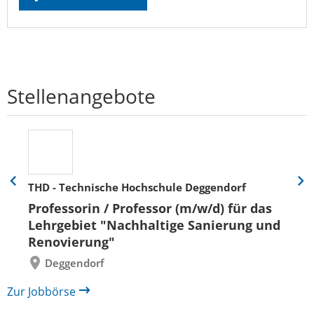
Stellenangebote
THD - Technische Hochschule Deggendorf
Eine
Eine
Folie
Folie
Professorin / Professor (m/w/d) für das
zurück
vor
Lehrgebiet "Nachhaltige Sanierung und
Renovierung"
Deggendorf
Zur Jobbörse