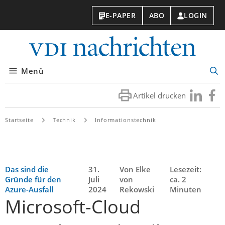
E-PAPER
ABO
LOGIN
VDI-
Nachri
Menü
Suc
öff
Artikel drucken
Besuchen
Besuc
Sie
Sie
uns
uns
Startseite
Technik
Informationstechnik
bei
bei
LinkedIn
Faceb
Das sind die
31.
Von Elke
Lesezeit:
Gründe für den
Juli
von
ca. 2
Azure-Ausfall
2024
Rekowski
Minuten
Microsoft-Cloud