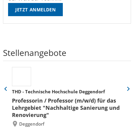
JETZT ANMELDEN
Stellenangebote
THD - Technische Hochschule Deggendorf
Eine
Eine
Folie
Folie
Professorin / Professor (m/w/d) für das
zurück
vor
Lehrgebiet "Nachhaltige Sanierung und
Renovierung"
Deggendorf