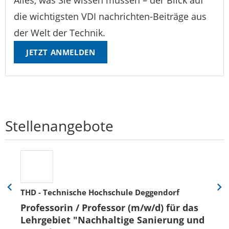
die wichtigsten VDI nachrichten-Beiträge aus
der Welt der Technik.
JETZT ANMELDEN
Stellenangebote
THD - Technische Hochschule Deggendorf
Eine
Eine
Folie
Folie
Professorin / Professor (m/w/d) für das
zurück
vor
Lehrgebiet "Nachhaltige Sanierung und