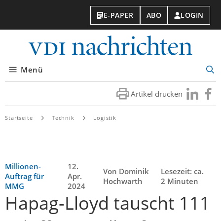
E-PAPER
ABO
LOGIN
VDI-
Nachri
Menü
Suc
öff
Artikel drucken
Besuchen
Besuc
Sie
Sie
uns
uns
Startseite
Technik
Logistik
bei
bei
LinkedIn
Faceb
Millionen-
12.
Von Dominik
Lesezeit: ca.
Auftrag für
Apr.
Hochwarth
2 Minuten
MMG
2024
Hapag-Lloyd tauscht 111