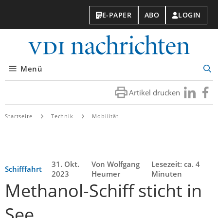
E-PAPER
ABO
LOGIN
VDI-
Nachri
Menü
Suc
öff
Artikel drucken
Besuchen
Besuc
Sie
Sie
uns
uns
Startseite
Technik
Mobilität
bei
bei
LinkedIn
Faceb
31. Okt.
Von Wolfgang
Lesezeit: ca. 4
Schifffahrt
2023
Heumer
Minuten
Methanol-Schiff sticht in
See