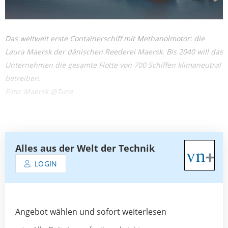
Das weltweit erste Containerschiff mit Methanolmotor: die
Laura Maersk der dänischen Reederei Maersk. Bis 2040 will das
Unternehmen die gesamte Flotte von 700 Schiffen klimaneutral
betreiben.
Foto: Maersk @Ture
Alles aus der Welt der Technik
LOGIN
Angebot wählen und sofort weiterlesen