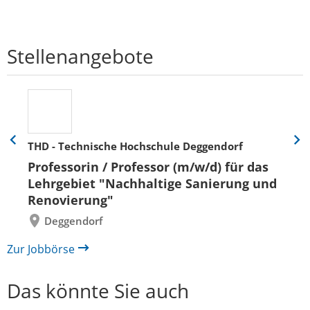
Stellenangebote
THD - Technische Hochschule Deggendorf
Eine
Eine
Folie
Folie
Professorin / Professor (m/w/d) für das
zurück
vor
Lehrgebiet "Nachhaltige Sanierung und
Renovierung"
Deggendorf
Zur Jobbörse
Das könnte Sie auch