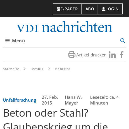
E-PAPER
ABO
LOGIN
VDI-
Nachri
Menü
Suc
öff
Artikel drucken
Besuchen
Besuc
Sie
Sie
uns
uns
Startseite
Technik
Mobilität
bei
bei
LinkedIn
Faceb
27. Feb.
Hans W.
Lesezeit: ca. 4
Unfallforschung
2015
Mayer
Minuten
Beton oder Stahl?
Glaubenskrieg um die