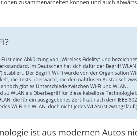
rationen zusammenarbeiten können und auch abwärts
Fi?
-Fi ist eine Abkürzung von „Wireless Fidelity“ und bezeichne
erkstandard. Im Deutschen hat sich dafür der Begriff WLAN 
 etabliert. Der Begriff Wi-Fi wurde von der Organisation Wi-F
ickelt, die Tests überwacht, die den nahtlosen Austausch zw
. Dennoch gibt es Unterschiede zwischen Wi-Fi und WLAN.
d zu WLAN als Oberbegriff für diese kabellose Technologie 
WLAN, die für ein ausgegebenes Zertifikat nach dem IEEE-802
des Wi-Fi ein WLAN, doch nicht jedes WLAN ist zwangsläufig W
hnologie ist aus modernen Autos n