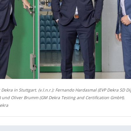
Dekra in Stuttgart. (v.l.n.r.): Fernando Hardasmal (EVP Dekra SD Di
) und Oliver Brumm (GM Dekra Testing and Certification GmbH).
Dekra