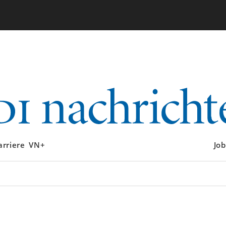
arriere
VN+
Job