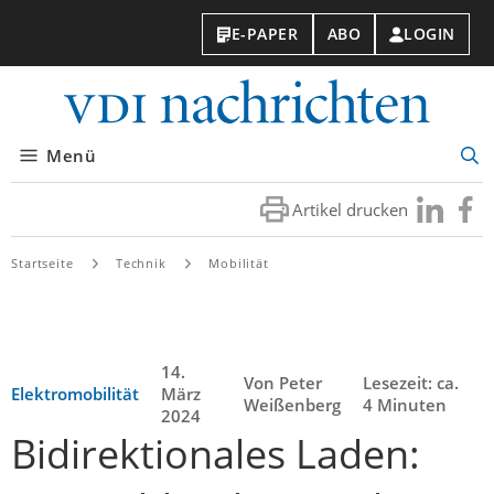
E-PAPER
ABO
LOGIN
VDI-
Nachri
Menü
Suc
öff
Artikel drucken
Besuchen
Besuc
Sie
Sie
uns
uns
Startseite
Technik
Mobilität
bei
bei
LinkedIn
Faceb
14.
Von Peter
Lesezeit: ca.
Elektromobilität
März
Weißenberg
4 Minuten
2024
Bidirektionales Laden: