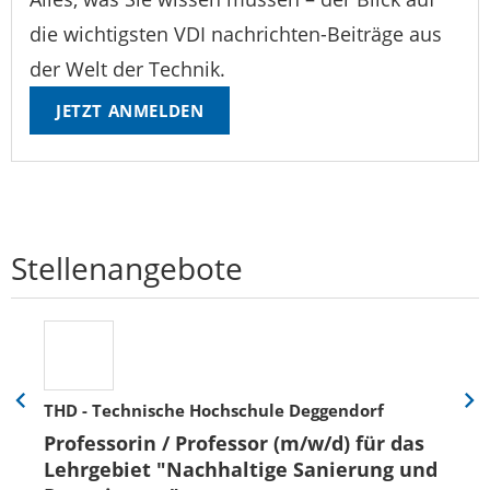
die wichtigsten VDI nachrichten-Beiträge aus
der Welt der Technik.
JETZT ANMELDEN
Stellenangebote
THD - Technische Hochschule Deggendorf
Eine
Eine
Folie
Folie
Professorin / Professor (m/w/d) für das
zurück
vor
Lehrgebiet "Nachhaltige Sanierung und