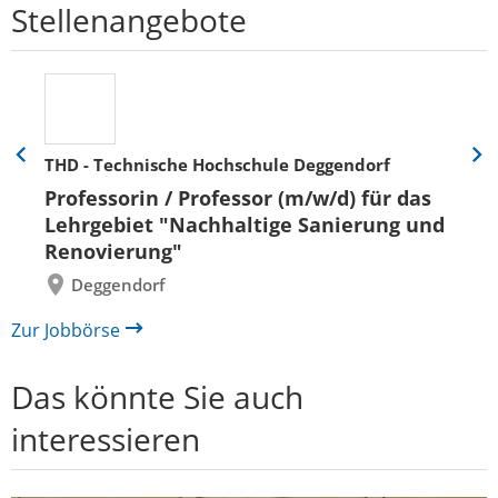
Stellenangebote
THD - Technische Hochschule Deggendorf
Eine
Eine
Folie
Folie
Professorin / Professor (m/w/d) für das
zurück
vor
Lehrgebiet "Nachhaltige Sanierung und
Renovierung"
Deggendorf
Zur Jobbörse
Das könnte Sie auch
interessieren