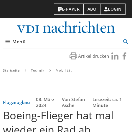
E-PAPER
ABO
LOGIN
VDI-
Nachri
Menü
Suc
öff
Artikel drucken
Besuchen
Besuc
Sie
Sie
uns
uns
Startseite
Technik
Mobilität
bei
bei
LinkedIn
Faceb
08. März
Von Stefan
Lesezeit: ca. 1
Flugzeugbau
2024
Asche
Minute
Boeing-Flieger hat mal
wieder ein Rad ab