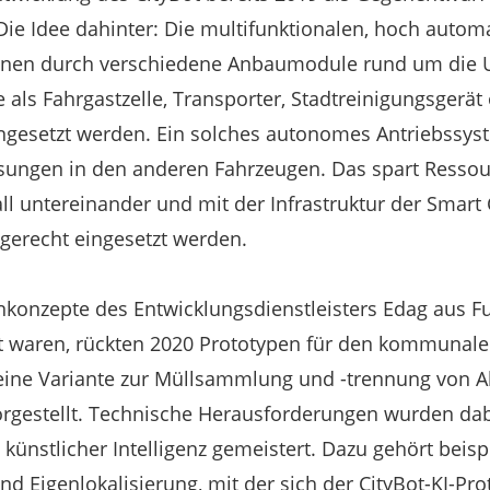
Die Idee dahinter: Die multifunktionalen, hoch automa
nen durch verschiedene Anbaumodule rund um die U
 als Fahrgastzelle, Transporter, Stadtreinigungsgerät
ngesetzt werden. Ein solches autonomes Antriebssyst
ösungen in den anderen Fahrzeugen. Das spart Ressour
all untereinander und mit der Infrastruktur der Smart C
gerecht eingesetzt werden.
konzepte des Entwicklungsdienstleisters Edag aus F
 waren, rückten 2020 Prototypen für den kommunalen 
eine Variante zur Müllsammlung und -trennung von Ab
orgestellt. Technische Herausforderungen wurden da
künstlicher Intelligenz gemeistert. Dazu gehört beisp
nd Eigenlokalisierung, mit der sich der CityBot-KI-Pr