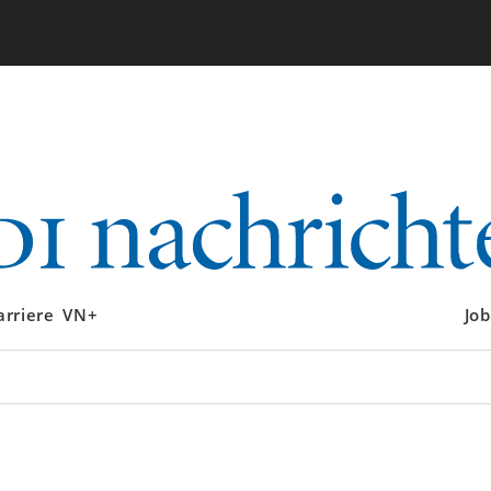
arriere
VN+
Job