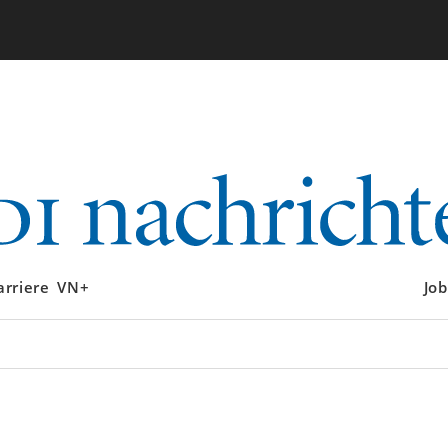
arriere
VN+
Job