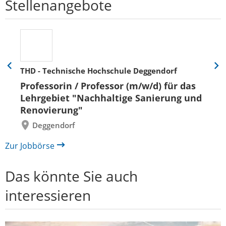
Stellenangebote
THD - Technische Hochschule Deggendorf
Eine
Eine
Folie
Folie
Professorin / Professor (m/w/d) für das
zurück
vor
Lehrgebiet "Nachhaltige Sanierung und
Renovierung"
Deggendorf
Zur Jobbörse
Das könnte Sie auch
interessieren