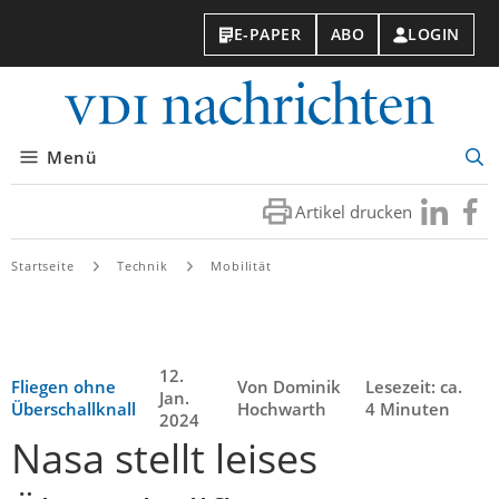
E-PAPER
ABO
LOGIN
VDI-
Nachri
Menü
Suc
öff
Artikel drucken
Besuchen
Besuc
Sie
Sie
uns
uns
Startseite
Technik
Mobilität
bei
bei
LinkedIn
Faceb
12.
Fliegen ohne
Von Dominik
Lesezeit: ca.
Jan.
Überschallknall
Hochwarth
4 Minuten
2024
Nasa stellt leises