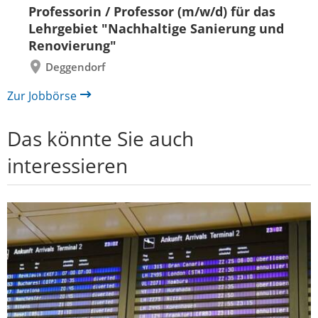
Folie
Folie
Professorin / Professor (m/w/d) für das
zurück
vor
Lehrgebiet "Nachhaltige Sanierung und
Renovierung"
Deggendorf
Zur Jobbörse
Das könnte Sie auch
interessieren