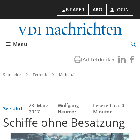
E-PAPER
ABO
LOGIN
VDI-
Nachri
Menü
Suc
öff
Artikel drucken
Besuchen
Besuc
Sie
Sie
uns
uns
Startseite
Technik
Mobilität
bei
bei
LinkedIn
Faceb
23. März
Wolfgang
Lesezeit: ca. 4
Seefahrt
2017
Heumer
Minuten
Schiffe ohne Besatzung