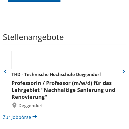
Stellenangebote
THD - Technische Hochschule Deggendorf
Eine
Eine
Folie
Folie
Professorin / Professor (m/w/d) für das
zurück
vor
Lehrgebiet "Nachhaltige Sanierung und
Renovierung"
Deggendorf
Zur Jobbörse