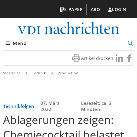
E-PAPER
ABO
LOGIN
VDI-
Nachri
Menü
Suc
öff
Artikel drucken
Besuchen
Besuc
Sie
Sie
uns
uns
Startseite
Technik
Produktion
bei
bei
LinkedIn
Faceb
07. März
Lesezeit: ca. 3
Technikfolgen
2022
Minuten
Ablagerungen zeigen:
Chemiecocktail belastet