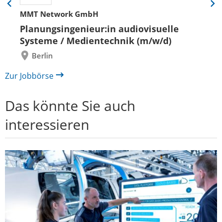
Eine
Eine
MMT Network GmbH
Folie
Folie
zurück
vor
Planungsingenieur:in audiovisuelle
Systeme / Medientechnik (m/w/d)
Berlin
Zur Jobbörse
Das könnte Sie auch
interessieren