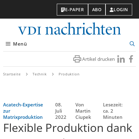
E-PAPER
ABO
LOGIN
VDI-
Nachri
Menü
Suc
öff
Artikel drucken
Besuchen
Besuc
Sie
Sie
uns
uns
Startseite
Technik
Produktion
bei
bei
LinkedIn
Faceb
Acatech-Expertise
08.
Von
Lesezeit:
zur
Juli
Martin
ca. 2
Matrixproduktion
2022
Ciupek
Minuten
Flexible Produktion dank