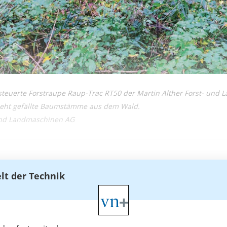
gesteuerte Forstraupe Raup-Trac RT50 der Martin Alther Forst- un
zieht gefällte Baumstämme aus dem Wald.
 und Landmaschinen AG
elt der Technik