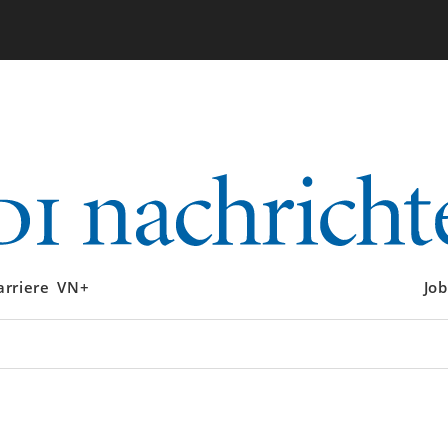
arriere
VN+
Job