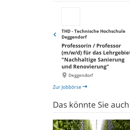
THD - Technische Hochschule
Deggendorf
Eine
Verkehr &
Folie
Professorin / Professor
x)
zurück
(m/w/d) für das Lehrgebie
"Nachhaltige Sanierung
und Renovierung"
Deggendorf
Zur Jobbörse
Das könnte Sie auch