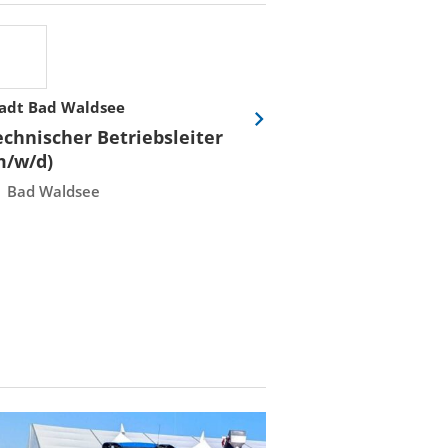
adt Bad Waldsee
Stadtwerke Rost
Eine
echnischer Betriebsleiter
Fachmeister E
Folie
m/w/d)
Leittechnisch
vor
Instandhaltun
Bad Waldsee
Rostock