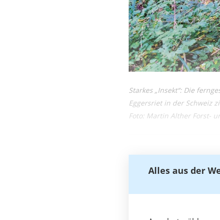
Starkes „Insekt“: Die fern
Eggersriet in der Schweiz 
Foto: Martin Alther Forst-
Alles aus der W