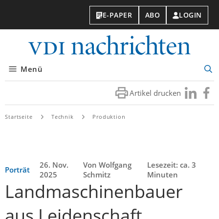
E-PAPER
ABO
LOGIN
VDI-
Nachri
Menü
Suc
öff
Artikel drucken
Besuchen
Besuc
Sie
Sie
uns
uns
Startseite
Technik
Produktion
bei
bei
LinkedIn
Faceb
26. Nov.
Von Wolfgang
Lesezeit: ca. 3
Porträt
2025
Schmitz
Minuten
Landmaschinenbauer
aus Leidenschaft