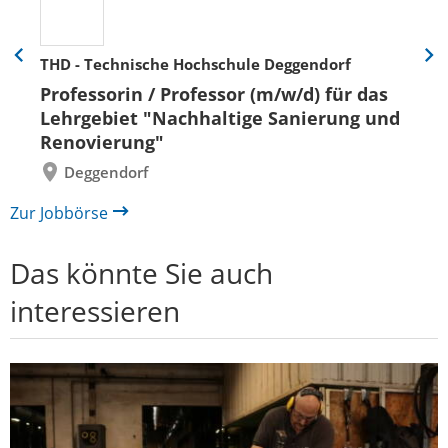
THD - Technische Hochschule Deggendorf
Eine
Eine
Folie
Folie
Professorin / Professor (m/w/d) für das
zurück
vor
Lehrgebiet "Nachhaltige Sanierung und
Renovierung"
Deggendorf
Zur Jobbörse
Das könnte Sie auch
interessieren