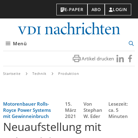
E-PAPER
ABO
LOGIN
VDI-
Nachri
Menü
Suc
öff
Artikel drucken
Besuchen
Besuc
Sie
Sie
uns
uns
Startseite
Technik
Produktion
bei
bei
LinkedIn
Faceb
Motorenbauer Rolls-
15.
Von
Lesezeit:
Royce Power Systems
März
Stephan
ca. 5
mit Gewinneinbruch
2021
W. Eder
Minuten
Neuaufstellung mit