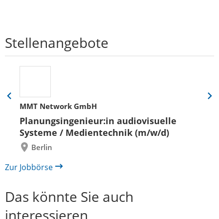
Stellenangebote
Eine
Eine
MMT Network GmbH
Folie
Folie
zurück
vor
Planungsingenieur:in audiovisuelle
Systeme / Medientechnik (m/w/d)
Berlin
Zur Jobbörse
Das könnte Sie auch
interessieren