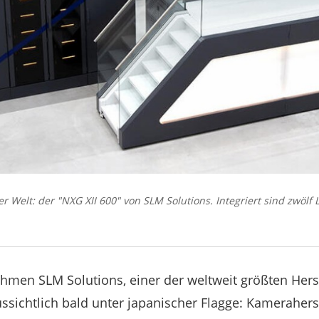
r Welt: der "NXG XII 600" von SLM Solutions. Integriert sind zwölf L
men SLM Solutions, einer der weltweit größten Herst
ssichtlich bald unter japanischer Flagge: Kameraherst