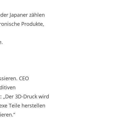
der Japaner zählen
tronische Produkte,
e.
ussieren. CEO
ditiven
t: „Der 3D-Druck wird
e Teile herstellen
ieren.“