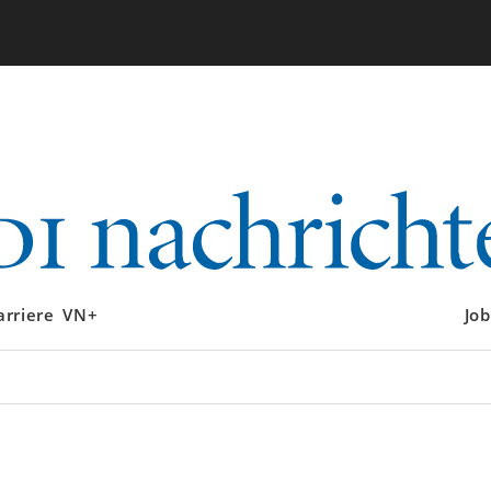
arriere
VN+
Job