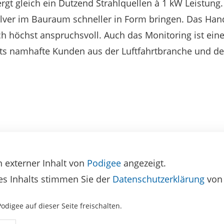
ergt gleich ein Dutzend Strahlquellen à 1 kW Leistun
lver im Bauraum schneller in Form bringen. Das Hand
sch höchst anspruchsvoll. Auch das Monitoring ist ei
its namhafte Kunden aus der Luftfahrtbranche und 
n externer Inhalt von
Podigee
angezeigt.
es Inhalts stimmen Sie der
Datenschutzerklärung
von 
Podigee auf dieser Seite freischalten.