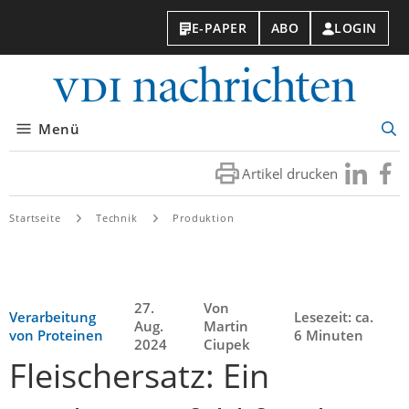
E-PAPER
ABO
LOGIN
VDI-
Nachri
Menü
Suc
öff
Artikel drucken
Besuchen
Besuc
Sie
Sie
uns
uns
Startseite
Technik
Produktion
bei
bei
LinkedIn
Faceb
27.
Von
Verarbeitung
Lesezeit: ca.
Aug.
Martin
von Proteinen
6 Minuten
2024
Ciupek
Fleischersatz: Ein