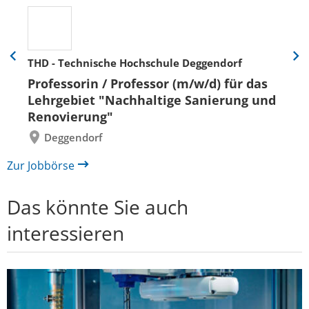
THD - Technische Hochschule Deggendorf
Eine
Eine
Folie
Folie
Professorin / Professor (m/w/d) für das
zurück
vor
Lehrgebiet "Nachhaltige Sanierung und
Renovierung"
Deggendorf
Zur Jobbörse
Das könnte Sie auch
interessieren