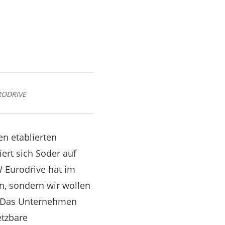
URODRIVE
en etablierten
ert sich Soder auf
W Eurodrive hat im
en, sondern wir wollen
.“ Das Unternehmen
etzbare