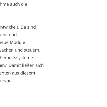
ehme auch die
twickelt. Da sind
iebe und
 neue Module
rwachen und steuern.
cherheitssysteme.
en.“ Damit ließen sich
nenten aus diesem
ervor.