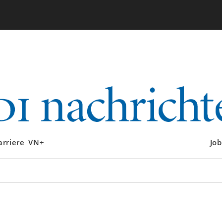
arriere
VN+
Job