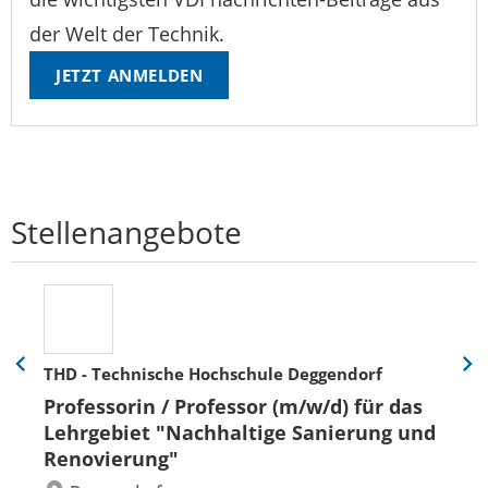
der Welt der Technik.
JETZT ANMELDEN
Stellenangebote
THD - Technische Hochschule Deggendorf
Eine
Eine
Folie
Folie
Professorin / Professor (m/w/d) für das
zurück
vor
Lehrgebiet "Nachhaltige Sanierung und
Renovierung"