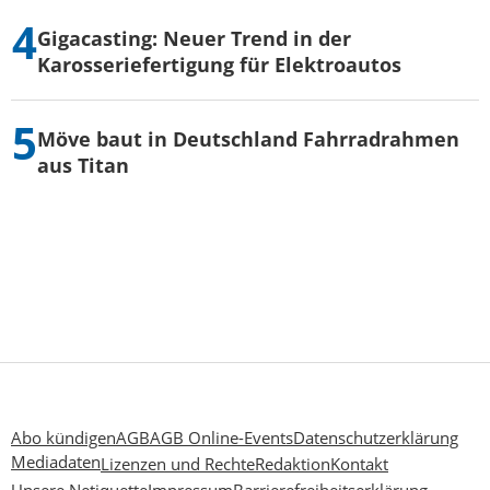
Gigacasting: Neuer Trend in der
Karosseriefertigung für Elektroautos
Möve baut in Deutschland Fahrradrahmen
aus Titan
Abo kündigen
AGB
AGB Online-Events
Datenschutzerklärung
Mediadaten
Lizenzen und Rechte
Redaktion
Kontakt
Unsere Netiquette
Impressum
Barrierefreiheitserklärung