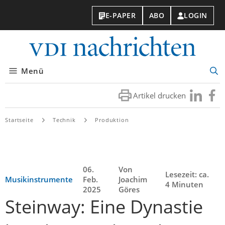
E-PAPER
ABO
LOGIN
VDI-
Nachri
Menü
Suc
öff
Artikel drucken
Besuchen
Besuc
Sie
Sie
uns
uns
Startseite
Technik
Produktion
bei
bei
LinkedIn
Faceb
06.
Von
Lesezeit: ca.
Musikinstrumente
Feb.
Joachim
4 Minuten
2025
Göres
Steinway: Eine Dynastie