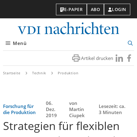
E-PAPER
ABO
LOGIN
VDI-
Nachri
Menü
Suc
öff
Artikel drucken
Besuchen
Besuc
Sie
Sie
uns
uns
Startseite
Technik
Produktion
bei
bei
LinkedIn
Faceb
06.
von
Forschung für
Lesezeit: ca.
Dez.
Martin
die Produktion
3 Minuten
2019
Ciupek
Strategien für flexiblen