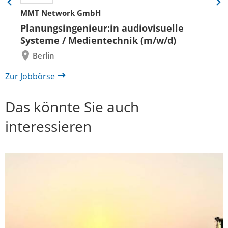
Eine
Eine
MMT Network GmbH
Folie
Folie
zurück
vor
Planungsingenieur:in audiovisuelle
Systeme / Medientechnik (m/w/d)
Berlin
Zur Jobbörse
Das könnte Sie auch
interessieren