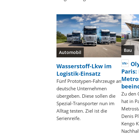
Bau
Automobil
Ol
Wasserstoff-Lkw im
Paris
Logistik-Einsatz
Metro
Fünf Prototypen-Fahrzeuge an
beein
deutsche Unternehmen
Zu den 
übergeben. Diese sollen die
hat in P
Spezial-Transporter nun im
Metrosta
Alltag testen. Ziel ist die
Denis Pl
Serienreife.
Kengo K
Nachhalt