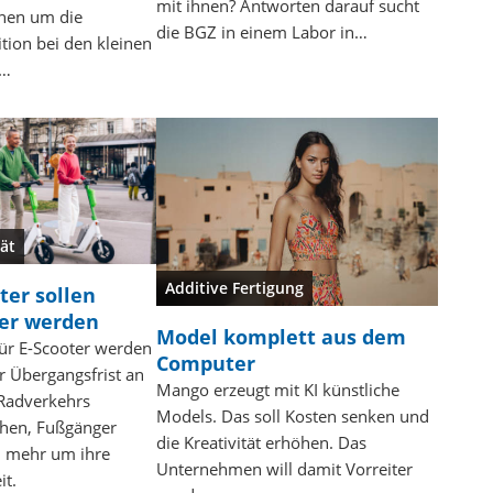
mit ihnen? Antworten darauf sucht
nen um die
die BGZ in einem Labor in…
tion bei den kleinen
n…
ät
Additive Fertigung
ter sollen
rer werden
Model komplett aus dem
für E-Scooter werden
Computer
r Übergangsfrist an
Mango erzeugt mit KI künstliche
 Radverkehrs
Models. Das soll Kosten senken und
chen, Fußgänger
die Kreativität erhöhen. Das
n mehr um ihre
Unternehmen will damit Vorreiter
it.