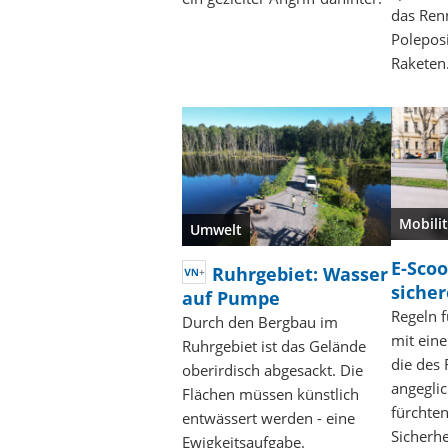
das Ren
Poleposi
Rakete
Mobilit
Umwelt
E-Scoo
Ruhrgebiet: Wasser
siche
auf Pumpe
Regeln 
Durch den Bergbau im
mit eine
Ruhrgebiet ist das Gelände
die des
oberirdisch abgesackt. Die
angegli
Flächen müssen künstlich
fürchte
entwässert werden - eine
Sicherhe
Ewigkeitsaufgabe.