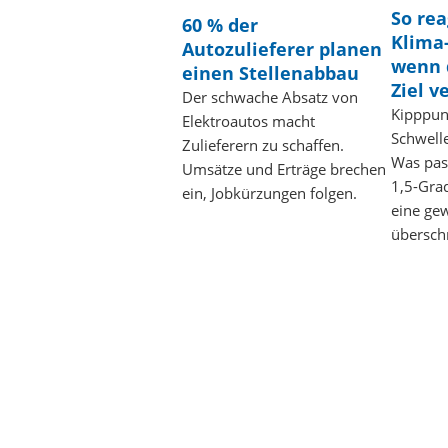
So rea
60 % der
Klima
Autozulieferer planen
wenn d
einen Stellenabbau
Ziel v
Der schwache Absatz von
Kipppunk
Elektroautos macht
Schwell
Zulieferern zu schaffen.
Was pas
Umsätze und Erträge brechen
1,5-Grad
ein, Jobkürzungen folgen.
eine gew
übersch