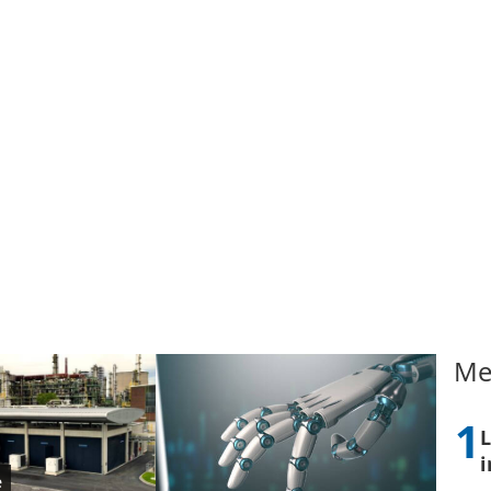
Me
L
i
e