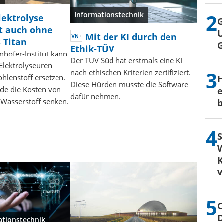
Informationstechnik
lektrolyse
G
gt auch ohne
U
Mit der KI durch den
 Titan
Ethik-TÜV
nhofer-Institut kann
Der TÜV Süd hat erstmals eine KI
 Elektrolyseuren
nach ethischen Kriterien zertifiziert.
hlenstoff ersetzen.
H
Diese Hürden musste die Software
de die Kosten von
e
dafür nehmen.
Wasserstoff senken.
b
S
W
K
C
ationstechnik