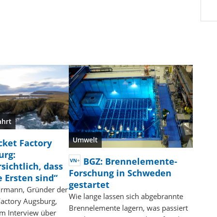
hrt
Umwelt
cket Factory
urg:
BGZ: Brennelemente-
sichtlich, dass
Forschung in Schweden
e Ersten sind“
gestartet
urmann, Gründer der
Wie lange lassen sich abgebrannte
Factory Augsburg,
Brennelemente lagern, was passiert
im Interview über