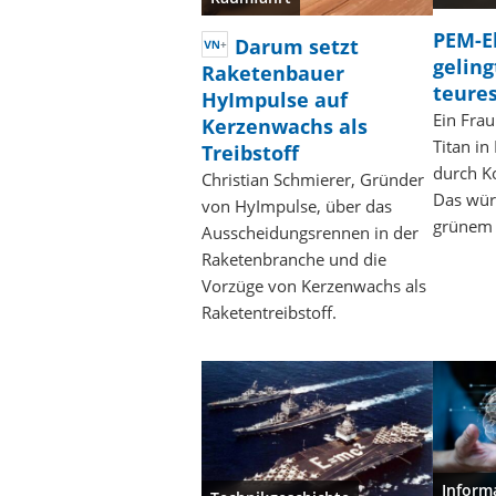
PEM-E
Darum setzt
gelin
Raketenbauer
teures
HyImpulse auf
Ein Frau
Kerzenwachs als
Titan in
Treibstoff
durch Ko
Christian Schmierer, Gründer
Das wür
von HyImpulse, über das
grünem 
Ausscheidungsrennen in der
Raketenbranche und die
Vorzüge von Kerzenwachs als
Raketentreibstoff.
Inform