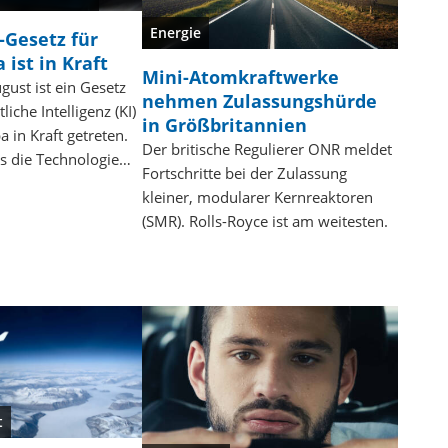
Energie
-Gesetz für
 ist in Kraft
Mini-Atomkraftwerke
gust ist ein Gesetz
nehmen Zulassungshürde
liche Intelligenz (KI)
in Größbritannien
a in Kraft getreten.
Der britische Regulierer ONR meldet
es die Technologie…
Fortschritte bei der Zulassung
kleiner, modularer Kernreaktoren
(SMR). Rolls-Royce ist am weitesten.
t