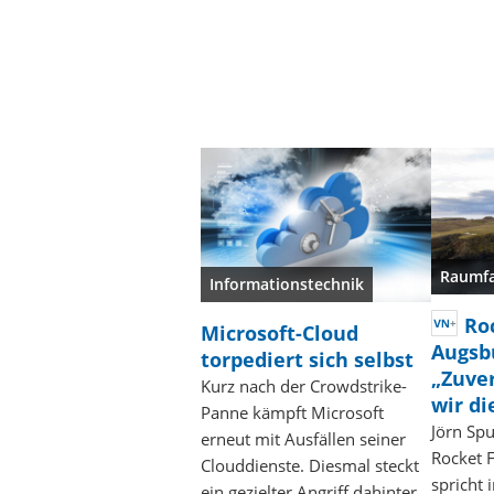
Raumfa
Informationstechnik
Ro
Microsoft-Cloud
Augsb
torpediert sich selbst
„Zuver
Kurz nach der Crowdstrike-
wir di
Panne kämpft Microsoft
Jörn Sp
erneut mit Ausfällen seiner
Rocket 
Clouddienste. Diesmal steckt
spricht 
ein gezielter Angriff dahinter.