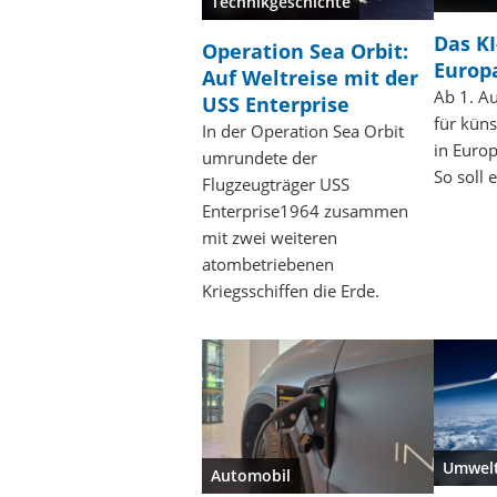
Technikgeschichte
Das KI
Operation Sea Orbit:
Europa
Auf Weltreise mit der
Ab 1. Au
USS Enterprise
für künst
In der Operation Sea Orbit
in Europ
umrundete der
So soll 
Flugzeugträger USS
Enterprise1964 zusammen
mit zwei weiteren
atombetriebenen
Kriegsschiffen die Erde.
Umwel
Automobil