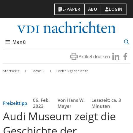
E-PAPER
ABO
LOGIN
VDI-
Nachri
Menü
Suc
öff
Artikel drucken
Besuchen
Besuc
Sie
Sie
uns
uns
Startseite
Technik
Technikgeschichte
bei
bei
LinkedIn
Faceb
06. Feb.
Von Hans W.
Lesezeit: ca. 3
Freizeittipp
2023
Mayer
Minuten
Audi Museum zeigt die
Geschichte der