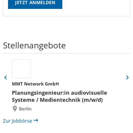
JETZT ANMELDEN
Stellenangebote
Eine
Eine
MMT Network GmbH
Folie
Folie
zurück
vor
Planungsingenieur:in audiovisuelle
Systeme / Medientechnik (m/w/d)
Berlin
Zur Jobbörse