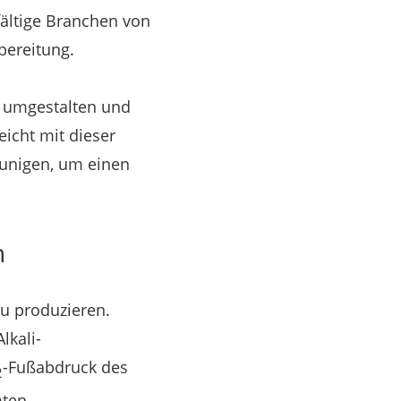
fältige Branchen von
bereitung.
h umgestalten und
eicht mit dieser
eunigen, um einen
n
zu produzieren.
lkali-
-Fußabdruck des
2
mten