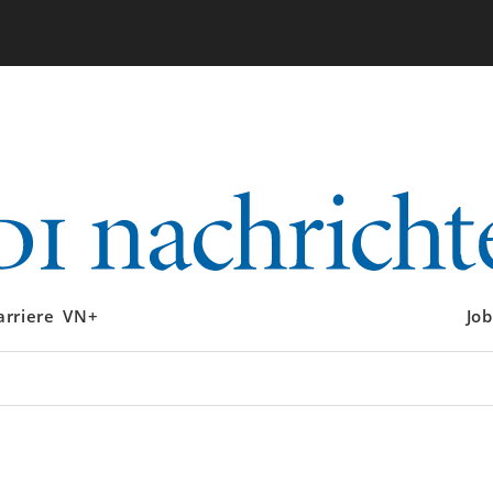
arriere
VN+
Job