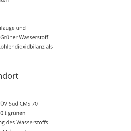
nlauge und
 Grüner Wasserstoff
ohlendioxidbilanz als
ndort
 TÜV Süd CMS 70
00 t grünen
ng des Wasserstoffs