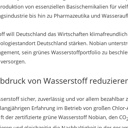
oduktion von essenziellen Basis­chemikalien für viel
gsindustrie bis hin zu Pharmazeutika und Wasserauf
ff will Deutschland das Wirtschaften klimafreundlic
nologiestandort Deutschland stärken. Nobian unterstr
gement, sein grünes Wasserstoffportfolio zu beschl
versorgen.
bdruck von Wasserstoff reduziere
sserstoff sicher, zuverlässig und vor allem bezahlbar 
langjährigen Erfahrung im Betrieb von großen Chlor-A
lft der zertifizierte grüne Wasserstoff Nobian, den CO
ieren und gleichzeitig die Nachhaltigkeit in der gesa